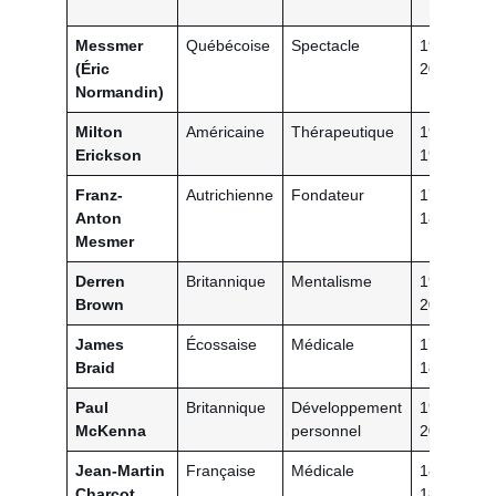
Messmer
Québécoise
Spectacle
1995-
(Éric
2024
Normandin)
Milton
Américaine
Thérapeutique
1930-
Erickson
1980
Franz-
Autrichienne
Fondateur
1734-
Anton
1815
Mesmer
Derren
Britannique
Mentalisme
1992-
Brown
2024
James
Écossaise
Médicale
1795-
Braid
1860
Paul
Britannique
Développement
1980-
McKenna
personnel
2024
Jean-Martin
Française
Médicale
1825-
Charcot
1893