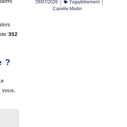
parmi
29/07/2026
Yoga/étirement
Camille Martin
Alors
mpte
352
e ?
Le
 vous,