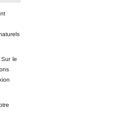
nt
naturels
 Sur le
ions
xion
otre