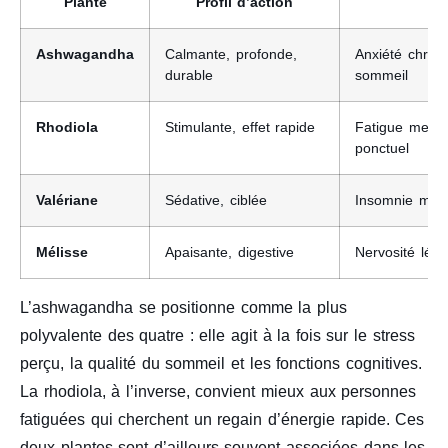
Plante
Profil d’action
I
Ashwagandha
Calmante, profonde,
Anxiété chroni
durable
sommeil
Rhodiola
Stimulante, effet rapide
Fatigue menta
ponctuel
Valériane
Sédative, ciblée
Insomnie mar
Mélisse
Apaisante, digestive
Nervosité légè
L’ashwagandha se positionne comme la plus
polyvalente des quatre : elle agit à la fois sur le stress
perçu, la qualité du sommeil et les fonctions cognitives.
La rhodiola, à l’inverse, convient mieux aux personnes
fatiguées qui cherchent un regain d’énergie rapide. Ces
deux plantes sont d’ailleurs souvent associées dans les