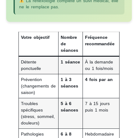
La réflexologie complète un suivi médical, elle
ne le remplace pas.
Votre objectif
Nombre
Fréquence
de
recommandée
séances
Détente
1 séance
À la demande
ponctuelle
ou 1 fois/mois
Prévention
1 à 3
4 fois par an
(changements de
séances
saison)
Troubles
5 à 6
7 à 15 jours
spécifiques
séances
puis 1 mois
(stress, sommeil,
douleurs)
Pathologies
6 à 8
Hebdomadaire