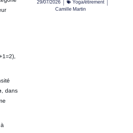
29/07/2026
Yoga/étirement
Camille Martin
eur
+1=2),
sité
e
, dans
âme
 à