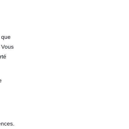
 que
 Vous
rté
e
ences.