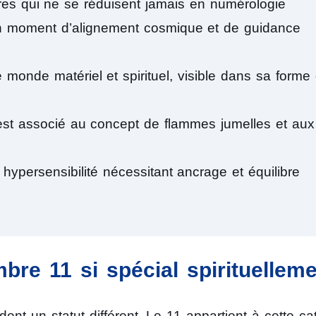
res qui ne se réduisent jamais en numérologie
un moment d’alignement cosmique et de guidance
monde matériel et spirituel, visible dans sa forme
 est associé au concept de flammes jumelles et aux
hypersensibilité nécessitant ancrage et équilibre
bre 11 si spécial spirituellem
ent un statut différent. Le 11 appartient à cette ca