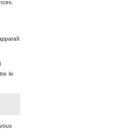
ences.
apparaît
i
tre le
 vous