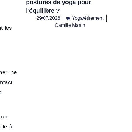
postures de yoga pour
l’équilibre ?
29/07/2026
Yoga/étirement
Camille Martin
t les
her, ne
ntact
a
 un
ité à