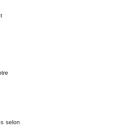
t
otre
es selon