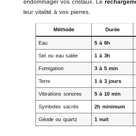
endommager vos cristaux. Le
rechargem
leur vitalité à vos pierres.
Méthode
Durée
Eau
5 à 6h
Sel ou eau salée
1 à 3h
Fumigation
3 à 5 min
Terre
1 à 3 jours
Vibrations sonores
5 à 10 min
Symboles sacrés
2h minimum
Géode ou quartz
1 nuit