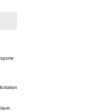
nsporte
icitation
ique,